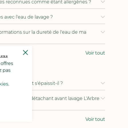
ces reconnues comme étant allergènes ?
s avec l'eau de lavage ?
formations sur la dureté de l'eau de ma
Close
Voir tout
Cookie
EPTER
Bar
offres
inge
z pas
 L'Arbre Vert s'épaissit-il ?
kies
.
 optimale le détachant avant lavage L'Arbre
Voir tout