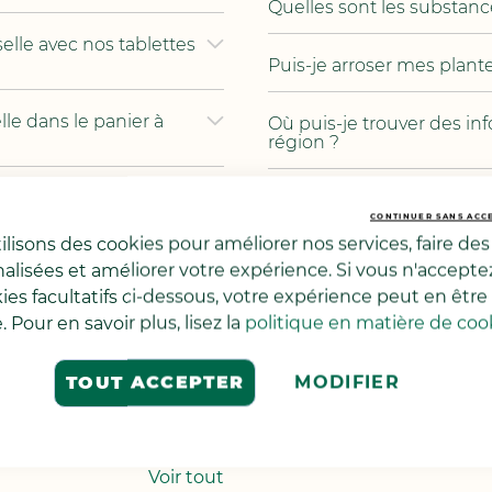
Quelles sont les substan
elle avec nos tablettes
Puis-je arroser mes plante
elle dans le panier à
Où puis-je trouver des in
région ?
Voir tout
CONTINUER SANS ACC
lisons des cookies pour améliorer nos services, faire des 
Les produits soin du l
alisées et améliorer votre expérience. Si vous n'accepte
kies facultatifs ci-dessous, votre expérience peut en être
 Vert contre les acariens
Pourquoi mon assouplissant
. Pour en savoir plus, lisez la
politique en matière de coo
Comment utiliser de façon
MODIFIER
TOUT ACCEPTER
es avec la résine, le
Vert ?
Voir tout