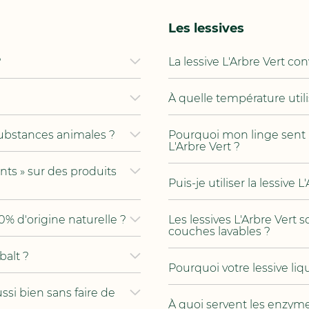
Les lessives
?
La lessive L'Arbre Vert conv
À quelle température utilis
substances animales ?
Pourquoi mon linge sent m
L'Arbre Vert ?
nts » sur des produits
Puis-je utiliser la lessive
0% d'origine naturelle ?
Les lessives L'Arbre Vert 
couches lavables ?
balt ?
Pourquoi votre lessive liq
ussi bien sans faire de
À quoi servent les enzymes