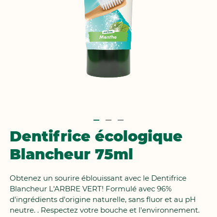
Passer
Dentifrice écologique
au
Blancheur 75ml
début
de
la
Obtenez un sourire éblouissant avec le Dentifrice
Galerie
Blancheur L'ARBRE VERT! Formulé avec 96%
d’images
d'ingrédients d'origine naturelle, sans fluor et au pH
neutre. . Respectez votre bouche et l'environnement.