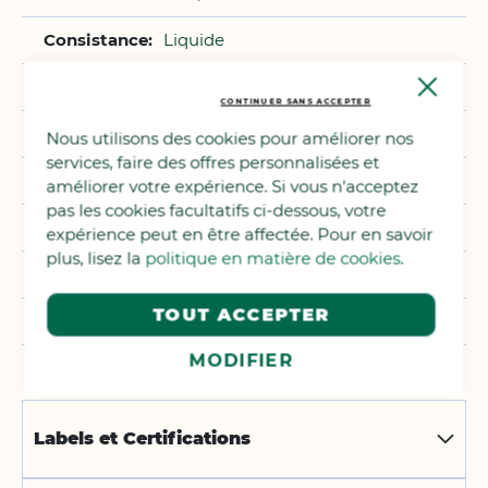
Liquide
Close
Sans fluor
Cooki
CONTINUER SANS ACCEPTER
Bar
5
Nous utilisons des cookies pour améliorer nos
services, faire des offres personnalisées et
Menthe
améliorer votre expérience. Si vous n'acceptez
pas les cookies facultatifs ci-dessous, votre
Écologique
expérience peut en être affectée. Pour en savoir
plus, lisez la
politique en matière de cookies
.
75 ml
TOUT ACCEPTER
Dentifrice
MODIFIER
Labels et Certifications