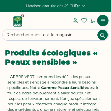
Livraison gratuite dès 49 CHF
fr
Langue
Mon
My
Mon pa
compte
Wishlist
Log
Afficha
Ch
in
navigat
Chercher
Produits écologiques «
Peaux sensibles »
L'ARBRE VERT comprend les défis des peaux
sensibles et s'engage à répondre à leurs besoins
spécifiques. Notre
Gamme Peaux Sensibles
est le
fruit de notre dévouement à allier douceur et
respect de l'environnement. Conçue spécialement
pour les peaux réactives, chaque produit intègre
des ingrédients d'origine naturelle et sélectionnés