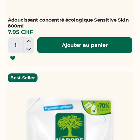
Adoucissant concentré écologique Sensitive Skin
800ml
7.95 CHF
+
Ajouter au panier
-
AJOUTER
À
LA
Best-Seller
LISTE
D'ACHATS