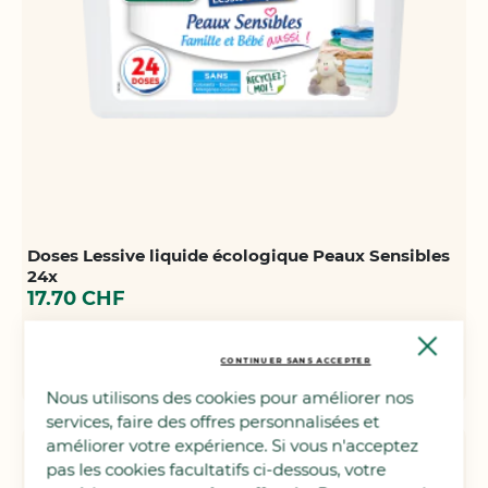
Doses Lessive liquide écologique Peaux Sensibles
24x
17.70 CHF
Bientôt de retour
Close
Cooki
CONTINUER SANS ACCEPTER
Bar
AJOUTER
Nous utilisons des cookies pour améliorer nos
À
services, faire des offres personnalisées et
LA
améliorer votre expérience. Si vous n'acceptez
pas les cookies facultatifs ci-dessous, votre
LISTE