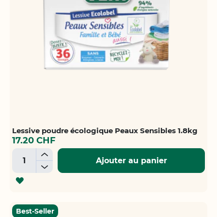
Lessive poudre écologique Peaux Sensibles 1.8kg
17.20 CHF
+
Ajouter au panier
-
AJOUTER
À
LA
Best-Seller