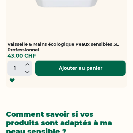
Vaisselle & Mains écologique Peaux sensibles 5L
Professionnel
43.00 CHF
+
Ajouter au panier
-
AJOUTER
À
LA
LISTE
Comment savoir si vos
D'ACHATS
produits sont adaptés à ma
peau sensible ?