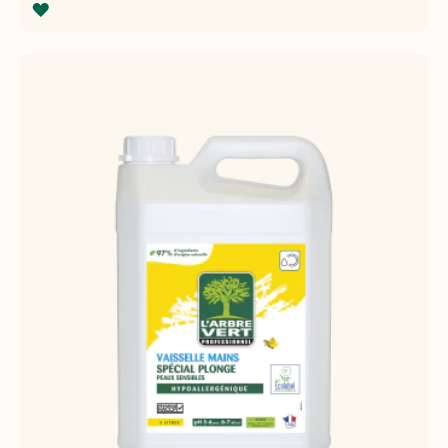
AJOUTER
À
LA
LISTE
D'ACHATS