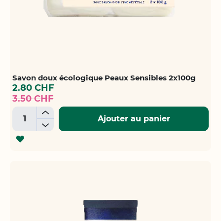
Savon doux écologique Peaux Sensibles 2x100g
Prix
2.80 CHF
spécial
3.50 CHF
+
Ajouter au panier
-
AJOUTER
À
LA
LISTE
D'ACHATS