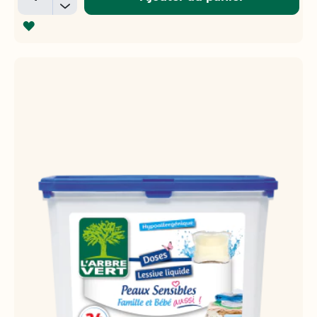
-
AJOUTER
À
LA
LISTE
D'ACHATS