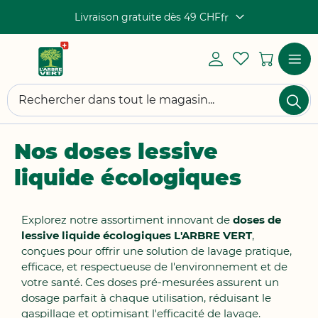
Livraison gratuite dès 49 CHF
fr
Langue
Mon
My
Mon pa
compte
Wishlist
Log
Afficha
Ch
in
navigat
Chercher
Nos doses lessive
liquide écologiques
Explorez notre assortiment innovant de
doses de
lessive liquide écologiques L'ARBRE VERT
,
conçues pour offrir une solution de lavage pratique,
efficace, et respectueuse de l'environnement et de
votre santé. Ces doses pré-mesurées assurent un
dosage parfait à chaque utilisation, réduisant le
gaspillage et optimisant l'efficacité de lavage.