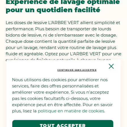
Expérience de lavage optimale
pour un quotidien facilité
Les doses de lessive L'ARBRE VERT allient simplicité et
performance. Plus besoin de transporter de lourds
bidons de lessive, ni de s'embarrasser avec le dosage.
Chaque dose contient la quantité parfaite de lessive
pour un lavage, rendant votre routine de lavage plus
fluide et agréable. Optez pour L'ARBRE VERT pour une
expérience de fraîcheur naturelle à chaque lavage.
Close
Cooki
CONTINUER SANS ACCEPTER
Bar
Nous utilisons des cookies pour améliorer nos
Découvrez nos gammes de
services, faire des offres personnalisées et
produits
améliorer votre expérience. Si vous n'acceptez
pas les cookies facultatifs ci-dessous, votre
expérience peut en être affectée. Pour en savoir
Lessive liquide
plus, lisez la
politique en matière de cookies
.
Faites l’essai d’une lessive respectueuse de votre
TOUT ACCEPTER
peau et de l’environnement avec nos lessives