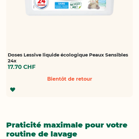
Doses Lessive liquide écologique Peaux Sensibles
24x
17.70 CHF
Bientôt de retour
AJOUTER
À
LA
LISTE
Praticité maximale pour votre
D'ACHATS
routine de lavage