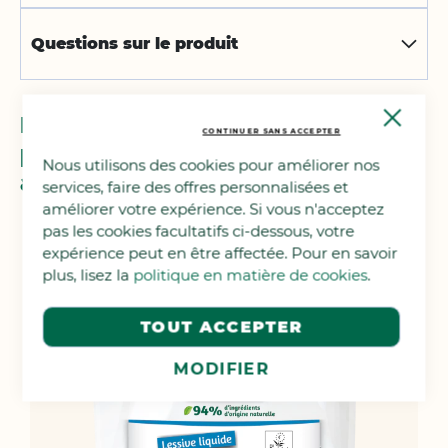
Questions sur le produit
Close
Nous avons trouvé d'autres
Cooki
CONTINUER SANS ACCEPTER
Bar
produits que vous pourriez
Nous utilisons des cookies pour améliorer nos
aimer !
services, faire des offres personnalisées et
améliorer votre expérience. Si vous n'acceptez
pas les cookies facultatifs ci-dessous, votre
expérience peut en être affectée. Pour en savoir
plus, lisez la
politique en matière de cookies
.
TOUT ACCEPTER
MODIFIER