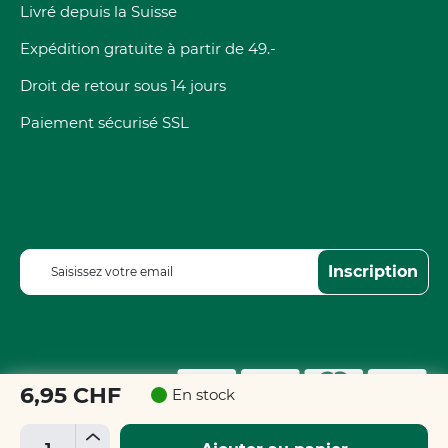
Livré depuis la Suisse
Expédition gratuite à partir de 49.-
Droit de retour sous 14 jours
Paiement sécurisé SSL
I
Inscription
n
s
c
r
i
p
6,95 CHF
En stock
t
i
+