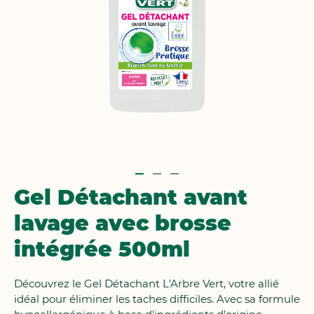
Passer
Gel Détachant avant
au
lavage avec brosse
début
de
intégrée 500ml
la
Galerie
d’images
Découvrez le Gel Détachant L'Arbre Vert, votre allié
idéal pour éliminer les taches difficiles. Avec sa formule