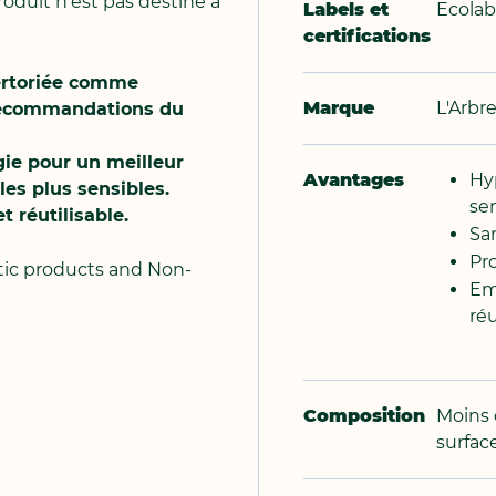
produit n’est pas destiné à
Labels et
Ecolab
certifications
ertoriée comme
Marque
L'Arbre
 recommandations du
gie pour un meilleur
Avantages
Hy
es plus sensibles.
sen
 réutilisable.
San
Pr
tic products and Non-
Em
réu
Composition
Moins 
surfac