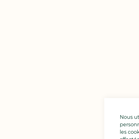
Nous uti
personn
les coo