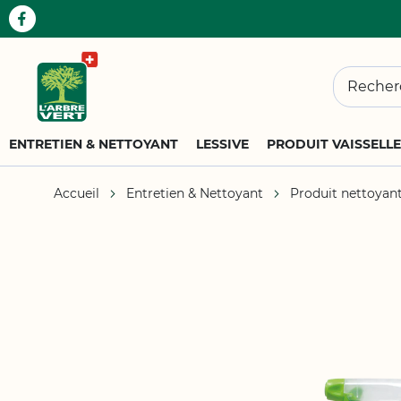
Chercher
ENTRETIEN & NETTOYANT
LESSIVE
PRODUIT VAISSELLE
Accueil
Entretien & Nettoyant
Produit nettoyant
Passer
à
la
fin
de
la
galerie
d’images