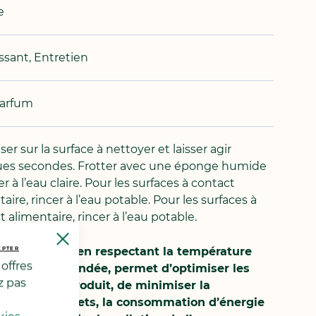
e
ssant, Entretien
parfum
ser sur la surface à nettoyer et laisser agir
es secondes. Frotter avec une éponge humide
er à l’eau claire. Pour les surfaces à contact
aire, rincer à l’eau potable. Pour les surfaces à
 alimentaire, rincer à l’eau potable.
Close
Cookie
age correct, en respectant la température
EPTER
Bar
offres
ale recommandée, permet d’optimiser les
z pas
mances du produit, de minimiser la
tion de déchets, la consommation d’énergie