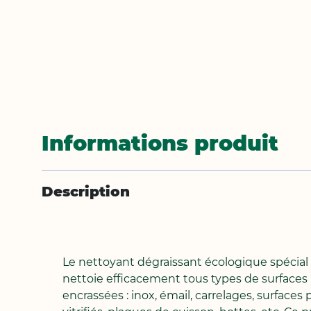
Passer
au
début
de
Informations produit
la
Galerie
d’images
Description
Le nettoyant dégraissant écologique spécial 
nettoie efficacement tous types de surfaces 
encrassées : inox, émail, carrelages, surfaces p