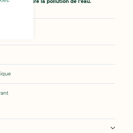
kies
.
au, et de réduire la pollution de l’eau.
e
l
gique
yant