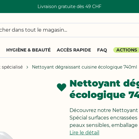
Livraison gratuite dès 49 CHF
HYGIÈNE & BEAUTÉ
ACCÈS RAPIDE
FAQ
ACTIONS
 spécialisé
Nettoyant dégraissant cuisine écologique 740ml
Nettoyant dég
AJOUTER
À
écologique 7
LA
LISTE
Découvrez notre Nettoyant d
D'ACHATS
Spécial surfaces encrassées e
peaux sensibles, emballage 
Lire le détail