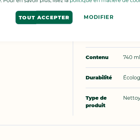
. Pour en savoir plus, lisez la
politique en matière de coo
et d’e
MODIFIER
TOUT ACCEPTER
Lieu
Cuisin
d'utilisation
Contenu
740 m
Durabilité
Écolo
Type de
Netto
produit