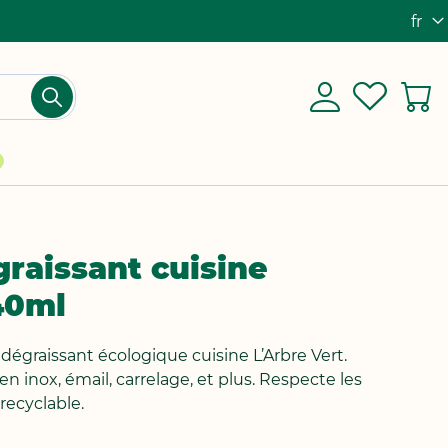
fr
Lang
Mon
Log
My
M
Chercher
compte
in
Wishlis
raissant cuisine
40ml
égraissant écologique cuisine L’Arbre Vert.
n inox, émail, carrelage, et plus. Respecte les
recyclable.