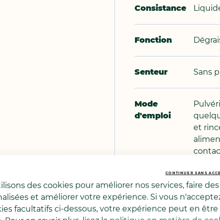
Consistance
Liquid
Fonction
Dégrai
Senteur
Sans 
Mode
Pulvéri
d'emploi
quelqu
et rinc
aliment
contact
Un dos
CONTINUER SANS ACC
lisons des cookies pour améliorer nos services, faire des 
minim
alisées et améliorer votre expérience. Si vous n'accepte
perfor
kies facultatifs ci-dessous, votre expérience peut en être
produc