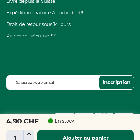
Livré depuis la Suisse
Expédition gratuite à partir de 49.-
Droit de retour sous 14 jours
Paiement sécurisé SSL
I
Inscription
n
s
c
r
i
p
4,90 CHF
En stock
t
i
+
Ajouter au panier