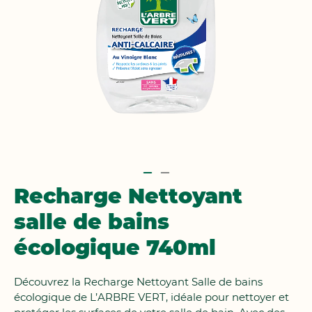
Passer
Recharge Nettoyant
au
salle de bains
début
de
écologique 740ml
la
Galerie
d’images
Découvrez la Recharge Nettoyant Salle de bains
écologique de L’ARBRE VERT, idéale pour nettoyer et