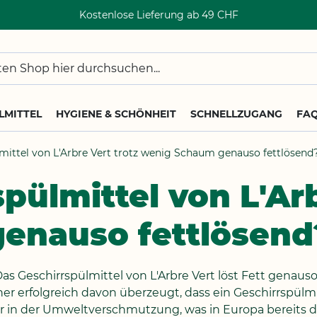
Kostenlose Lieferung ab 49 CHF
LMITTEL
HYGIENE & SCHÖNHEIT
SCHNELLZUGANG
FA
lmittel von L'Arbre Vert trotz wenig Schaum genauso fettlösend
spülmittel von L'Ar
enauso fettlösend
Das Geschirrspülmittel von L'Arbre Vert löst Fett genau
er erfolgreich davon überzeugt, dass ein Geschirrspülm
ktor in der Umweltverschmutzung, was in Europa bereits 