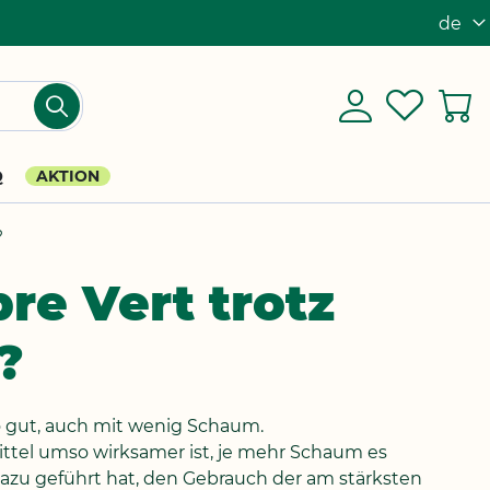
de
Sprach
Mein
Einloggen
My
M
Suchen
Konto
Wishlis
Q
AKTION
?
bre Vert trotz
?
so gut, auch mit wenig Schaum.
ittel umso wirksamer ist, je mehr Schaum es
dazu geführt hat, den Gebrauch der am stärksten