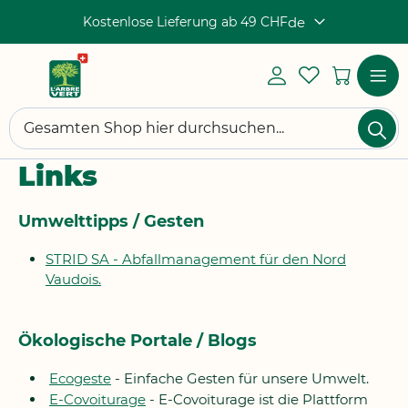
Kostenlose Lieferung ab 49 CHF
de
Sprache
Mein
My
Mein 
Konto
Wishlist
Einloggen
Navigat
Su
umscha
Suchen
Links
Umwelttipps / Gesten
STRID SA - Abfallmanagement für den Nord
Vaudois.
Ökologische Portale / Blogs
Ecogeste
- Einfache Gesten für unsere Umwelt.
E-Covoiturage
- E-Covoiturage ist die Plattform