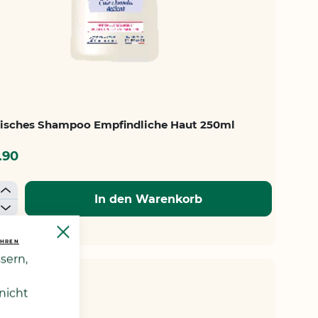
isches Shampoo Empfindliche Haut 250ml
.90
+
In den Warenkorb
-
Close
Cookie
AHREN
SCHLISTE
Bar
sern,
ZUFÜGEN
ler
nicht