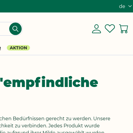
de
Sprach
Mein
Einloggen
My
M
Suchen
Konto
Wishlis
Q
AKTION
 "empfindliche
ischen Bedürfnissen gerecht zu werden. Unsere
chkeit zu verbinden. Jedes Produkt wurde
, die aufgrund ihrer Milde ausgewählt wurden.