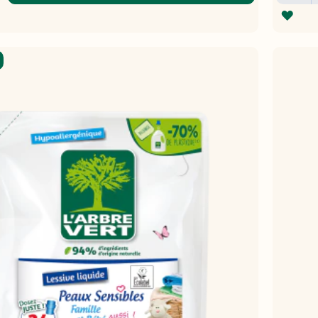
ZUR
HLISTE
WUN
FÜGEN
HIN