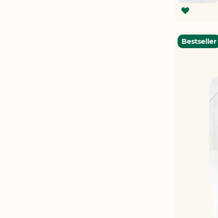
ZUR
WUNSC
HINZU
Bestseller