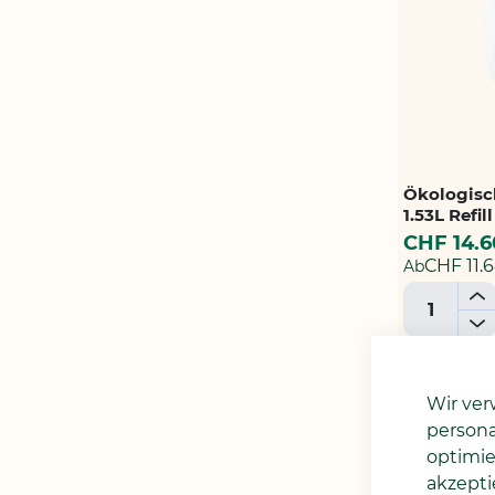
Ökologisc
1.53L Refill
CHF 14.6
CHF 11.
Ab
+
-
ZUR
WUNSC
Wir ver
HINZU
Bestseller
persona
optimie
akzepti