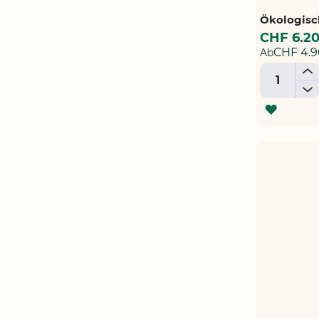
Ökologisch
CHF 6.2
CHF 4.9
Ab
+
-
ZUR
WUNSC
HINZU