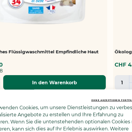
hes Flüssigwaschmittel Empfindliche Haut
Ökolog
0
CHF 4
68
In den Warenkorb
ZUR
OHNE AKZEPTIEREN FORTF
HLISTE
WUN
wenden Cookies, um unsere Dienstleistungen zu verbes
FÜGEN
HIN
Bestsel
lisierte Angebote zu erstellen und Ihre Erfahrung zu
ren. Wenn Sie die untenstehenden optionalen Cookies 
eren, kann sich dies auf Ihr Erlebnis auswirken. Weitere