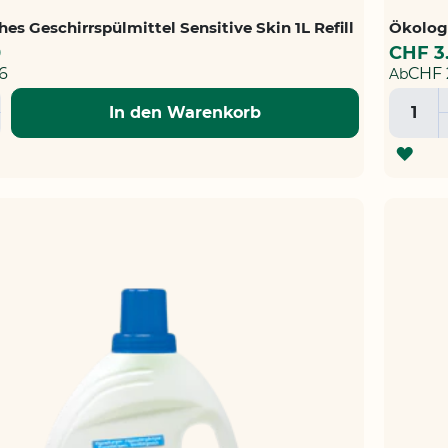
es Geschirrspülmittel Sensitive Skin 1L Refill
Ökologi
0
CHF 3
6
CHF 
Ab
In den Warenkorb
ZUR
HLISTE
WUN
FÜGEN
HIN