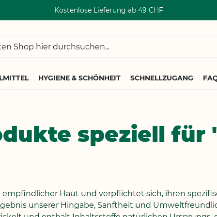
Kostenlose Lieferung ab 49 CHF
LMITTEL
HYGIENE & SCHÖNHEIT
SCHNELLZUGANG
FA
dukte speziell für
mpfindlicher Haut und verpflichtet sich, ihren spezif
rgebnis unserer Hingabe, Sanftheit und Umweltfreundli
wickelt und enthält Inhaltsstoffe natürlichen Ursprungs