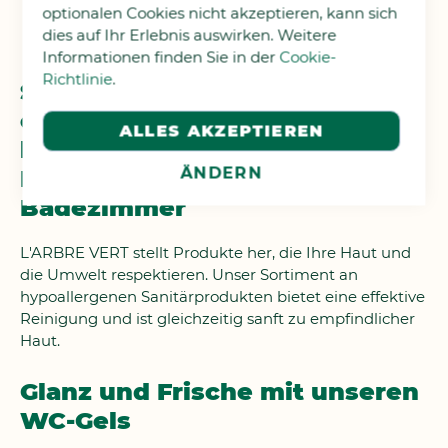
WUNSCHLISTE
optionalen Cookies nicht akzeptieren, kann sich
dies auf Ihr Erlebnis auswirken. Weitere
HINZUFÜGEN
Informationen finden Sie in der
Cookie-
Richtlinie
.
Sanftheit und Respekt für
empfindliche Haut: Unsere
ALLES AKZEPTIEREN
hypoallergenen
ÄNDERN
Reinigungsprodukte für das
Badezimmer
L'ARBRE VERT stellt Produkte her, die Ihre Haut und
die Umwelt respektieren. Unser Sortiment an
hypoallergenen Sanitärprodukten bietet eine effektive
Reinigung und ist gleichzeitig sanft zu empfindlicher
Haut.
Glanz und Frische mit unseren
WC-Gels