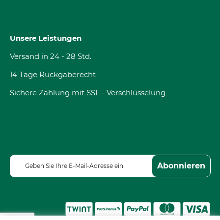
Unsere Leistungen
Versand in 24 - 28 Std.
14 Tage Rückgaberecht
Sichere Zahlung mit SSL - Verschlüsselung
M
Abonnieren
e
l
d
e
n