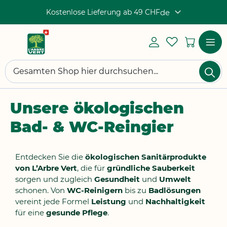
Kostenlose Lieferung ab 49 CHF
de
Sprache
Mein
My
Mein 
Konto
Wishlist
Einloggen
Navigat
Su
umscha
Suchen
Unsere ökologischen
Bad- & WC-Reingier
Entdecken Sie die
ökologischen Sanitärprodukte
von L’Arbre Vert
, die für
gründliche Sauberkeit
sorgen und zugleich
Gesundheit
und
Umwelt
schonen. Von
WC-Reinigern
bis zu
Badlösungen
vereint jede Formel
Leistung
und
Nachhaltigkeit
für eine
gesunde Pflege
.