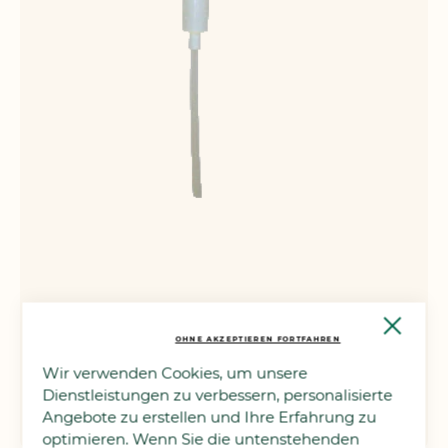
Close
Dosierpumpe für 5-Liter-Gebinde
Cooki
CHF 19.90
OHNE AKZEPTIEREN FORTFAHREN
Bar
+
Wir verwenden Cookies, um unsere
In den Warenkorb
Dienstleistungen zu verbessern, personalisierte
-
Angebote zu erstellen und Ihre Erfahrung zu
ZUR
optimieren. Wenn Sie die untenstehenden