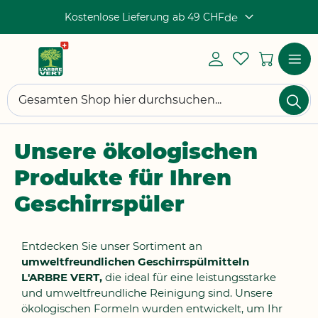
Kostenlose Lieferung ab 49 CHF
de
Sprache
Mein
My
Mein 
Konto
Wishlist
Einloggen
Navigat
Su
umscha
Suchen
Unsere ökologischen
Produkte für Ihren
Geschirrspüler
Entdecken Sie unser Sortiment an
umweltfreundlichen Geschirrspülmitteln
L'ARBRE VERT,
die ideal für eine leistungsstarke
und umweltfreundliche Reinigung sind. Unsere
ökologischen Formeln wurden entwickelt, um Ihr