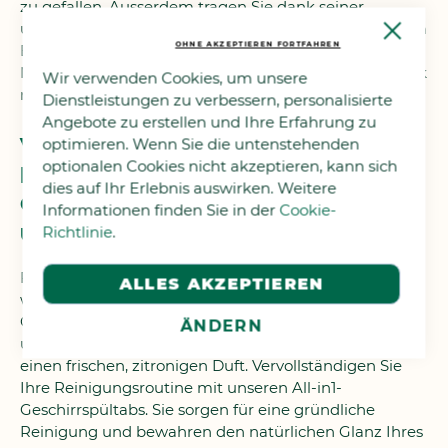
zu gefallen. Ausserdem tragen Sie dank seiner
Close
umweltfreundlichen Formel mit jedem Spülgang zum
Cooki
OHNE AKZEPTIEREN FORTFAHREN
Erhalt unseres Planeten bei. Denken Sie an unsere
Bar
Nachfüllpackung, um Ihren ökologischen Fussabdruck
Wir verwenden Cookies, um unsere
noch weiter zu verringern.
Dienstleistungen zu verbessern, personalisierte
Angebote zu erstellen und Ihre Erfahrung zu
Verlängerte Frische :
optimieren. Wenn Sie die untenstehenden
optionalen Cookies nicht akzeptieren, kann sich
Erfrischendes
dies auf Ihr Erlebnis auswirken. Weitere
Geschirrspülmaschinen-Deo
Informationen finden Sie in der
Cookie-
und Geschirrspültabs All-in1
Richtlinie
.
Für einen Geschirrspüler, der von Sauberkeit strahlt,
ALLES AKZEPTIEREN
wählen Sie unser erfrischendes
Geschirrspülmaschinen-Deo. Es beseitigt effektiv
ÄNDERN
unerwünschte Gerüche und verbreitet wochenlang
einen frischen, zitronigen Duft. Vervollständigen Sie
Ihre Reinigungsroutine mit unseren All-in1-
Geschirrspültabs. Sie sorgen für eine gründliche
Reinigung und bewahren den natürlichen Glanz Ihres