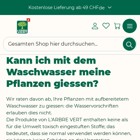
Kostenlose Lieferung ab 49 CHF
de
Sprache
Mein
My
Mein 
Konto
Wishlist
Einloggen
Navigat
Su
umscha
Suchen
Kann ich mit dem
Waschwasser meine
Pflanzen giessen?
Wir raten davon ab, Ihre Pflanzen mit aufbereitetem
Waschwasser zu giessen: die Wasservorschriften
erlauben dies nicht.
Die Produkte von L'ARBRE VERT enthalten keine als
für die Umwelt toxisch eingestuften Stoffe; das
bedeutet, dass sie normal verwendet werden können,