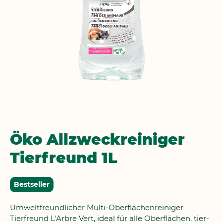
Zum
Öko Allzweckreiniger
Anfang
Tierfreund 1L
der
Bildgalerie
springen
Bestseller
Umweltfreundlicher Multi-Oberflächenreiniger
Tierfreund L'Arbre Vert, ideal für alle Oberflächen, tier-