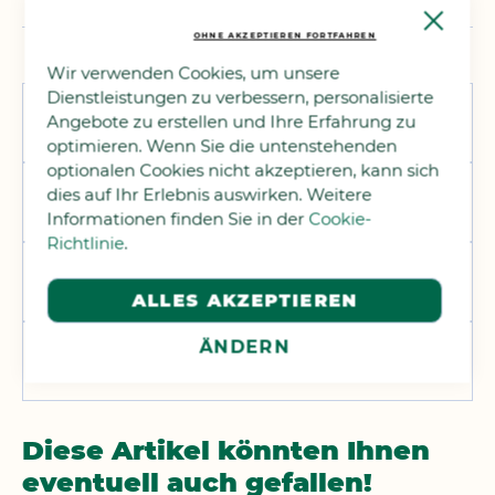
Reiniger
Close
Cooki
OHNE AKZEPTIEREN FORTFAHREN
Bar
Wir verwenden Cookies, um unsere
Dienstleistungen zu verbessern, personalisierte
Angebote zu erstellen und Ihre Erfahrung zu
Labels und Zertifikate
optimieren. Wenn Sie die untenstehenden
optionalen Cookies nicht akzeptieren, kann sich
dies auf Ihr Erlebnis auswirken. Weitere
Vorsichtsmassnahmen
Informationen finden Sie in der
Cookie-
Richtlinie
.
Bewertungen
ALLES AKZEPTIEREN
ÄNDERN
Produktfragen
Diese Artikel könnten Ihnen
eventuell auch gefallen!