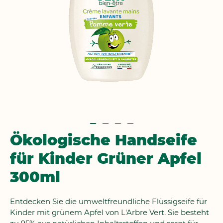
Zum
Ökologische Handseife
Anfang
für Kinder Grüner Apfel
der
Bildgalerie
300ml
springen
Entdecken Sie die umweltfreundliche Flüssigseife für
Kinder mit grünem Apfel von L'Arbre Vert. Sie besteht