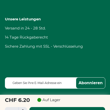
Unsere Leistungen
Versand in 24 - 28 Std.
14 Tage Rückgaberecht
Sichere Zahlung mit SSL - Verschlüsselung
M
Abonnieren
e
l
d
CHF 6.20
Auf Lager
e
n
+