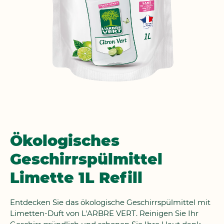
Zum
Ökologisches
Anfang
Geschirrspülmittel
der
Bildgalerie
Limette 1L Refill
springen
Entdecken Sie das ökologische Geschirrspülmittel mit
Limetten-Duft von L'ARBRE VERT. Reinigen Sie Ihr