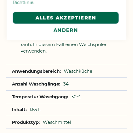
Richtlinie
.
Wäsche sortieren (nach Verschmutzungen,
Faserart, Farbe, usw.).
Nicht für Feinwäsche geeignet.
ALLES AKZEPTIEREN
Hartnäckige Flecken vor dem Waschen
ÄNDERN
vorbehandeln.
Bei hartem Wasser werden die Textilfasern
rauh. In diesem Fall einen Weichspüler
verwenden.
Waschküche
34
30°C
1.53 L
Waschmittel