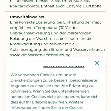
nichtionische Tenside, Seife. Unter 5%: Seife,
Polycarboxylate. Enthält auch: Enzyme, Duftstoffe.
Eine korrekte Dosierung, bei Einhaltung der max.
empfohlenen Temperatur (30°C), der
Gebrauchsanweisung und der vollständigen
Beladung der Waschmaschine, optimiert die
Produktleistung und minimiert die
Abfallerzeugung, den Strom- und Wasserverbrauch
sowie die Wasserverschmutzung.
Close
Cooki
OHNE AKZEPTIEREN FORTFAHREN
Bar
8
Wir verwenden Cookies, um unsere
Dienstleistungen zu verbessern, personalisierte
Provenzalisch
Angebote zu erstellen und Ihre Erfahrung zu
optimieren. Wenn Sie die untenstehenden
Nachfüllung, Nicht an Tieren
optionalen Cookies nicht akzeptieren, kann sich
getestet, Ökologisch
dies auf Ihr Erlebnis auswirken. Weitere
Informationen finden Sie in der
Cookie-