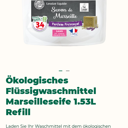
Zum
Ökologisches
Anfang
Flüssigwaschmittel
der
Bildgalerie
Marseilleseife 1.53L
springen
Refill
Laden Sie Ihr Waschmittel mit dem ökologischen