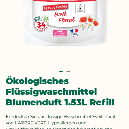
Zum
Ökologisches
Anfang
Flüssigwaschmittel
der
Bildgalerie
Blumenduft 1.53L Refill
springen
Entdecken Sie das flüssige Waschmittel Éveil Floral
von L'ARBRE VERT. Hypoallergen und