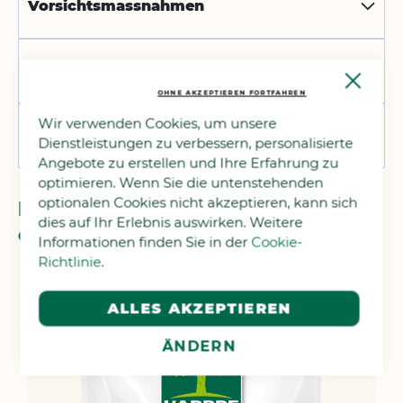
Vorsichtsmassnahmen
Bewertungen
Close
Cooki
OHNE AKZEPTIEREN FORTFAHREN
Bar
Wir verwenden Cookies, um unsere
Produktfragen
Dienstleistungen zu verbessern, personalisierte
Angebote zu erstellen und Ihre Erfahrung zu
optimieren. Wenn Sie die untenstehenden
optionalen Cookies nicht akzeptieren, kann sich
Diese Artikel könnten Ihnen
dies auf Ihr Erlebnis auswirken. Weitere
eventuell auch gefallen!
Informationen finden Sie in der
Cookie-
Richtlinie
.
ALLES AKZEPTIEREN
ÄNDERN