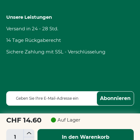
Unsere Leistungen
Versand in 24 - 28 Std.
14 Tage Rückgaberecht
Sichere Zahlung mit SSL - Verschlüsselung
M
Abonnieren
e
l
d
CHF 14.60
Auf Lager
e
n
+
S
In den Warenkorb